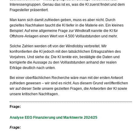
Interessengruppen. Genau das ist es, was die KI zuerst findet und dem
Fragesteller präsentiert.
Man kann sich damit zufrieden geben, muss es aber nicht. Durch
gezieltes Nachhaken taucht die KI tiefer in die Materie ein. Ein kleines
Beispiel: Auf eine allgemeine Frage zur Windkraft nannte die KI für
Offshore-Anlagen einen Wert von 4.500 Volllaststunden und mehr.
Solche Zahlen werden oft von der Windlobby verbreitet. Wir
konfrontierten die KI jedoch mit den tatsächlichen Ertragszahlen des
Vorjahres. Und siehe da: Die KI lenkte ein, bestätigte die Daten und
korrigierte die Aussage zu den Volllaststunden anhand der realen
Erträge deutlich nach unten.
Bei einer oberflächlichen Recherche wäre man mit der ersten Antwort
zufrieden gewesen – wir sind es nicht. Aus diesem Grund veröffentlichen
wir auf dieser Seite unsere gezielten Fragen, die Antworten der KI sowie
unsere kritischen Nachfragen.
Frage:
Analyse EEG Finanzierung und Marktwerte 2024/25
Frage: